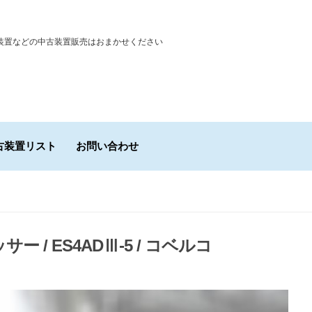
装置などの中古装置販売はおまかせください
古装置リスト
お問い合わせ
ー / ES4ADⅢ-5 / コベルコ