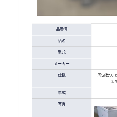
品番号
品名
型式
メーカー
仕様
周波数50
3.
年式
写真