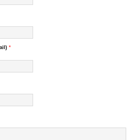
il)
*