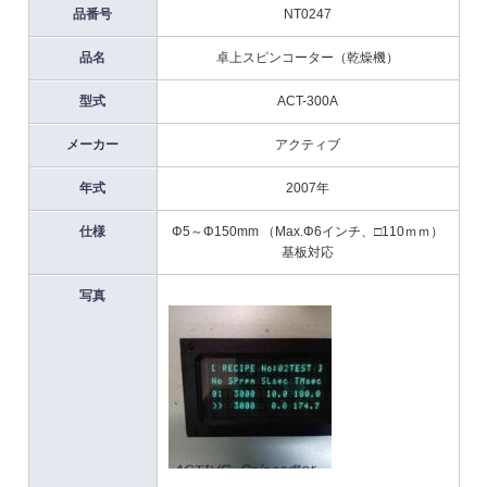
品番号
NT0247
品名
卓上スピンコーター（乾燥機）
型式
ACT-300A
メーカー
アクティブ
年式
2007年
仕様
Φ5～Φ150mm （Max.Φ6インチ、□110ｍｍ）
基板対応
写真