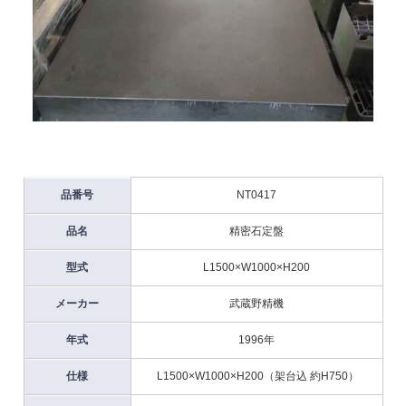
品番号
NT0417
品名
精密石定盤
型式
L1500×W1000×H200
メーカー
武蔵野精機
年式
1996年
仕様
L1500×W1000×H200（架台込 約H750）