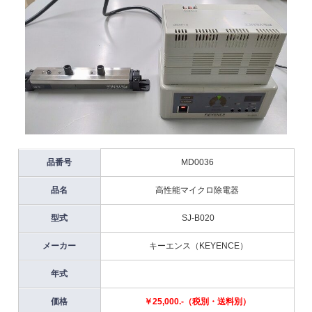
品番号
MD0036
品名
高性能マイクロ除電器
型式
SJ-B020
メーカー
キーエンス（KEYENCE）
年式
価格
￥25,000.-（税別・送料別）