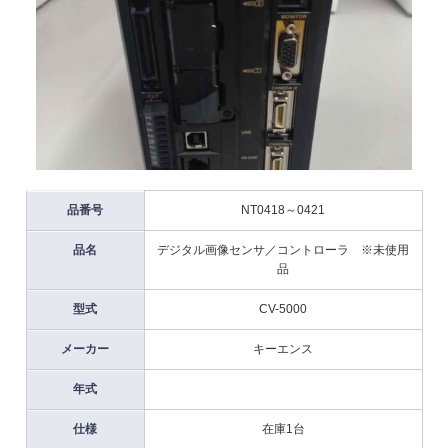
品番号
NT0418～0421
品名
デジタル画像センサ／コントローラ ※未使用
品
型式
CV-5000
メーカー
キーエンス
年式
仕様
在庫1台