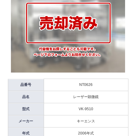
品番号
NT0626
品名
レーザー顕微鏡
型式
VK-9510
メーカー
キーエンス
年式
2006年式