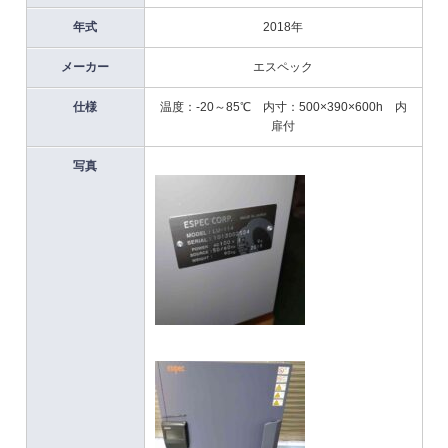
年式
2018年
メーカー
エスペック
仕様
温度：-20～85℃ 内寸：500×390×600h 内
扉付
写真