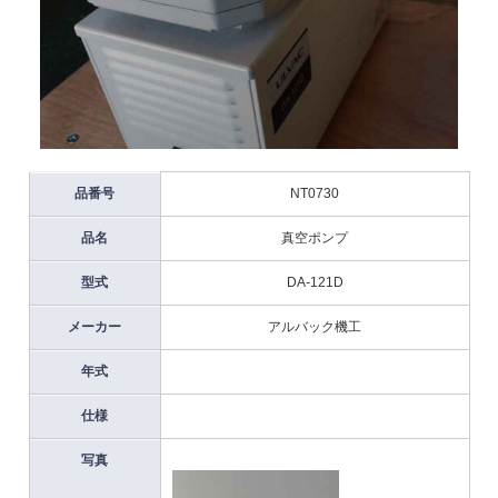
品番号
NT0730
品名
真空ポンプ
型式
DA-121D
メーカー
アルバック機工
年式
仕様
写真